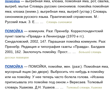
помойка
— выгребная яма, клоака, помойная яма, рот, свалка,
выгреб, мытье Словарь русских синонимов. помойка помойная
яма; клоака (книжн.); выгребная яма, выгреб (устар.) Словарь
синонимов русского языка. Практический справочник. М.:
Русский язык. З. Е.… …
Словарь синонимов
ПОМОЙКА
— коммуняк. Разг. Пренебр. Корреспондентский
пункт газеты «Правда» в Ленинграде (1970 е гг.).
Синдаловский, 2002, 147. Парашная помойка коммуняк. Разг.
Пренебр. Редакция и типография газеты «Правда». Балдаев
2001, 162. Захлопнуть помойку. Прост.… …
Большой словарь
русских поговорок
ПОМОЙКА
— ПОМОЙКА, помойки, жен. (разг.). Помойная яма,
мусорный ящик (во дворе). Выбросить что нибудь в помойку
или на помойку. У нее теперь часто болела голова. «Исанка
приписывала это помойке под окном.» Вересаев. Толковый
словарь Ушакова. Д.Н. Ушаков.… …
Толковый словарь Ушакова